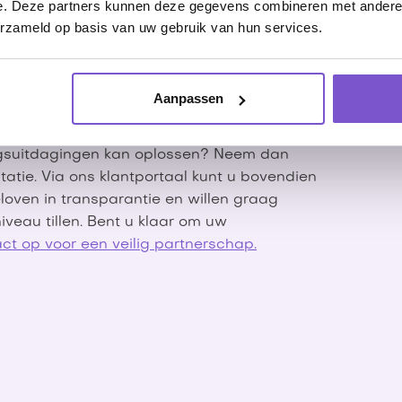
e. Deze partners kunnen deze gegevens combineren met andere i
eiligingscertificeringen als onnodig. Niets
erzameld op basis van uw gebruik van hun services.
een significante meerwaarde. Het vormt een
irect vertrouwen krijgen in uw professionele
 wij niet alleen praten over beveiliging,
Aanpassen
ingsuitdagingen kan oplossen? Neem dan
tatie. Via ons klantportaal kunt u bovendien
loven in transparantie en willen graag
veau tillen. Bent u klaar om uw
t op voor een veilig partnerschap.