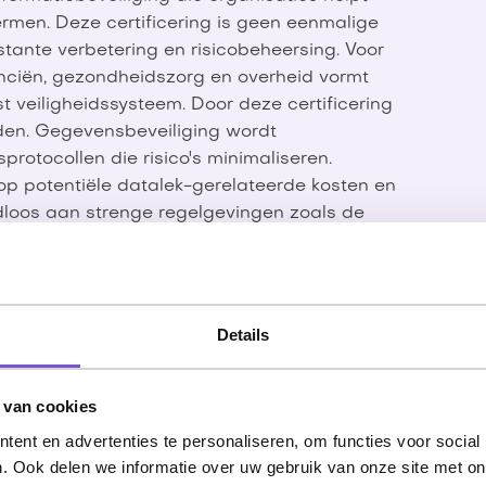
ermen. Deze certificering is geen eenmalige
tante verbetering en risicobeheersing. Voor
anciën, gezondheidszorg en overheid vormt
veiligheidssysteem. Door deze certificering
den. Gegevensbeveiliging wordt
rotocollen die risico's minimaliseren.
op potentiële datalek-gerelateerde kosten en
loos aan strenge regelgevingen zoals de
n te maken over wettelijke consequenties.
met ISO 27001
Details
93 gedetailleerde beveiligingsmaatregelen.
he aspecten, maar ook organisatorische
 van cookies
rd incidentmanagement vormen de kern van
pervlakkig blijft, gaat onze ISO 27001
ent en advertenties te personaliseren, om functies voor social
. Ook delen we informatie over uw gebruik van onze site met on
jk gelaagd beveiligingslandschap. Veel