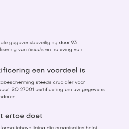
imale gegevensbeveiliging door 93
sering van risico's en naleving van
ficering een voordeel is
atabescherming steeds crucialer voor
voor ISO 27001 certificering om uw gegevens
nderen.
t ertoe doet
formatiebeveiliging die organisaties helpt