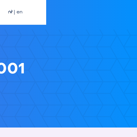
nl | en
001