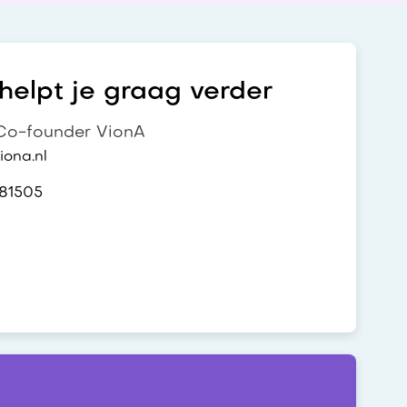
elpt je graag verder
o-founder VionA
ona.nl
81505