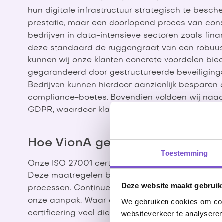
hun digitale infrastructuur strategisch te besch
prestatie, maar een doorlopend proces van cons
bedrijven in data-intensieve sectoren zoals fin
deze standaard de ruggengraat van een robuust 
kunnen wij onze klanten concrete voordelen bie
gegarandeerd door gestructureerde beveiligingsp
Bedrijven kunnen hierdoor aanzienlijk besparen 
compliance-boetes. Bovendien voldoen wij naad
GDPR, waardoor klanten zich geen zorgen hoeve
Hoe VionA gegevens beveiligt 
Toestemming
Onze ISO 27001 certificering omvat maar liefst 
Deze maatregelen beslaan niet alleen technisc
Deze website maakt gebruik
processen. Continue monitoring en geavancee
onze aanpak. Waar algemene compliance vaak op
We gebruiken cookies om cont
websiteverkeer te analyseren
certificering veel dieper en creëert een werkeli