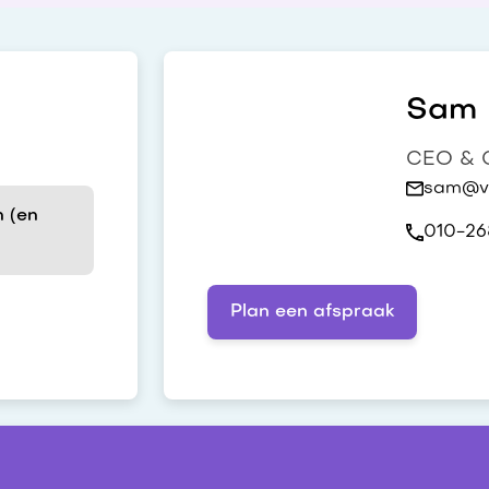
Sam h
CEO & C
sam@vi
 (en
010-26
Plan een afspraak