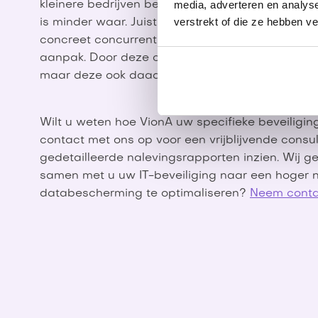
media, adverteren en analys
kleinere bedrijven beschouwen geavanceerde bev
verstrekt of die ze hebben v
is minder waar. Juist voor hen biedt ISO 27001 
concreet concurrentievoordeel waarbij klanten d
aanpak. Door deze certificering tonen wij aan dat
maar deze ook daadwerkelijk implementeren.
Wilt u weten hoe VionA uw specifieke beveilig
contact met ons op voor een vrijblijvende consul
gedetailleerde nalevingsrapporten inzien. Wij ge
samen met u uw IT-beveiliging naar een hoger ni
databescherming te optimaliseren?
Neem contac