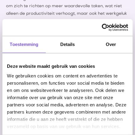
om zich te richten op meer waardevolle taken, wat niet
alleen de productiviteit verhoogt, maar ook het werkgeluk
bevordert. Gelukkige werknemers zijn productiever en
hebben meer voldoening in hun werk. Bovendien willen ze
langer bij het bedrijf blijven werken, wat resulteert in
Toestemming
Details
Over
lagere personeelsverloopkosten en behoud van kennis en
ervaring binnen de organisatie.
Betere klanttevredenheid
Deze website maakt gebruik van cookies
We gebruiken cookies om content en advertenties te
Doordat de RPA-robot taken onwijs snel kan afhandelen,
personaliseren, om functies voor social media te bieden
hebben bedrijven veel meer tijd om sneller te reageren op
en om ons websiteverkeer te analyseren. Ook delen we
klantvragen en verzoeken, wat op zijn beurt leidt tot een
informatie over uw gebruik van onze site met onze
hogere klanttevredenheid.
partners voor social media, adverteren en analyse. Deze
Waarom jij RPA zou moeten
partners kunnen deze gegevens combineren met andere
overwegen
informatie die u aan ze heeft verstrekt of die ze hebben
verzameld op basis van uw gebruik van hun services.
De implementatie van Robotic Process Automation (RPA)