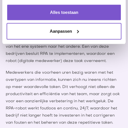
biedt bedrijven aanzienlijke voordelen op meerdere
vlakken. Het integreren van RPA in een organisatie is
Alles toestaan
vergelijkbaar met het aannemen van een nieuwe (digitale)
medewerker. Stel je twee bedrijven voor: beide hebben
Aanpassen
medewerkers die een groot deel van hun werkdag
besteden aan het handmatig overzetten van informatie
van het ene systeem naar het andere. Een van deze
bedrijven besluit RPA te implementeren, waardoor een
robot (digitale medewerker) deze taak overneemt.
Medewerkers die voorheen uren bezig waren met het
overtypen van informatie, kunnen zich nu ineens richten
op meer waardevolle taken. Dit verhoogt niet alleen de
productiviteit en efficiëntie van het team, maar zorgt ook
voor een aanzienlijke verbetering in het werkgeluk. De
RPA-robot werkt foutloos en continu, 24/7, waardoor het
bedrijf niet langer hoeft te investeren in het corrigeren
van fouten en het beheren van deze repetitieve taken.