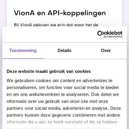
VionA en API-koppelingen
Bij VionA geloven we erin dat waar het de
investering rechtvaardigt, API koppelingen de
voorkeur hebben boven het werken met
RPA
,
alleen zien we in de praktijk dat dit niet altijd kan.
Toestemming
Details
Over
Enkele redenen kunnen zijn:
Je werkt met software met beperkte, of
Deze website maakt gebruik van cookies
geen, API
We gebruiken cookies om content en advertenties te
personaliseren, om functies voor social media te bieden
Binnen je softwarepakket moet je
en om ons websiteverkeer te analyseren. Ook delen we
alsnog veel handelingen doen, ook al
informatie over uw gebruik van onze site met onze
zou je met een ander pakket koppelen,
partners voor social media, adverteren en analyse. Deze
de handelingen blijven bestaan
partners kunnen deze gegevens combineren met andere
informatie die u aan ze heeft verstrekt of die ze hebben
verzameld op basis van uw gebruik van hun services.