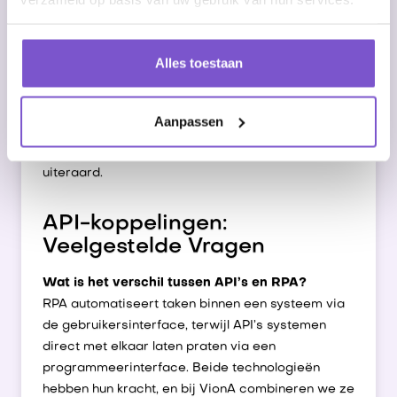
Je hebt te maken met externe portalen
en websites die niet te koppelen zijn
Alles toestaan
In de praktijk combineren we vaak de
technologieën, waarbij we met een API-
kopppeling de verbinding leggen met je systeem,
Aanpassen
om vervolgens deze informatie ergens anders
met RPA of
AI
in te voeren. Dit kan ook andersom
uiteraard.
API-koppelingen:
Veelgestelde Vragen
Wat is het verschil tussen API’s en RPA?
RPA automatiseert taken binnen een systeem via
de gebruikersinterface, terwijl API’s systemen
direct met elkaar laten praten via een
programmeerinterface. Beide technologieën
hebben hun kracht, en bij VionA combineren we ze