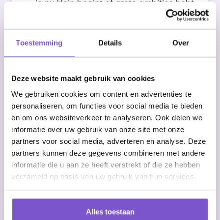
je nu klein begint of grote ambities hebt,
deze tools groeien met je mee.
Bij VionA combineren we Make.com en Retool om
Toestemming
Details
Over
een solide basis te leggen voor succesvolle RPA
en AI-oplossingen.
Deze website maakt gebruik van cookies
Hoe VionA Jouw Organisatie
We gebruiken cookies om content en advertenties te
Ondersteunt
personaliseren, om functies voor social media te bieden
en om ons websiteverkeer te analyseren. Ook delen we
Wij zorgen ervoor dat jouw systemen naadloos
informatie over uw gebruik van onze site met onze
samenwerken. Onze aanpak:
partners voor social media, adverteren en analyse. Deze
partners kunnen deze gegevens combineren met andere
Analyse:
We brengen jouw
informatie die u aan ze heeft verstrekt of die ze hebben
behoeften in kaart en bepalen
verzameld op basis van uw gebruik van hun services.
welke tools het beste passen.
Alles toestaan
Implementatie:
We richten