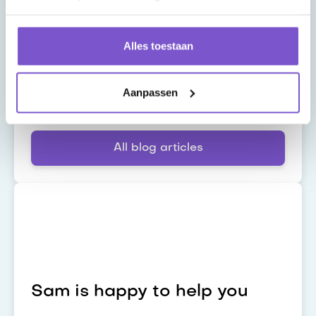
Latest blog
Alles toestaan
n8n en SAP Joule Studio: van
AI‑inzicht naar echte
automatisering
Aanpassen
All blog articles
Sam is happy to help you