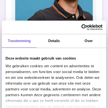
Thanks to his years of RPA experience, he can
provide each customer with the right advice
Toestemming
Details
Over
and translate it into perfect automation.
Deze website maakt gebruik van cookies
GET STARTED
We gebruiken cookies om content en advertenties te
personaliseren, om functies voor social media te bieden
en om ons websiteverkeer te analyseren. Ook delen we
informatie over uw gebruik van onze site met onze
partners voor social media, adverteren en analyse. Deze
partners kunnen deze gegevens combineren met andere
informatie die u aan ze heeft verstrekt of die ze hebben
verzameld op basis van uw gebruik van hun services.