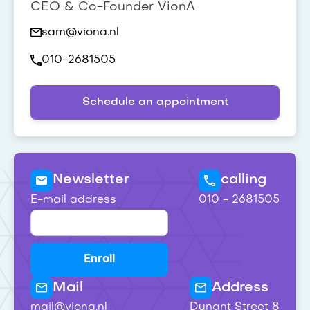
CEO & Co-Founder VionA
sam@viona.nl
010-2681505
Schedule an appointment
Newsletter
calling
E-mail address
010 - 2681505
Mail
Address
mail@viona.nl
Dunant Street 8