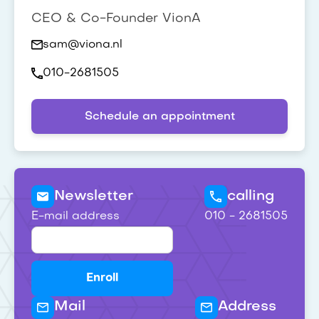
CEO & Co-Founder VionA
sam@viona.nl
010-2681505
Schedule an appointment
Newsletter
calling
E-mail address
010 - 2681505
Mail
Address