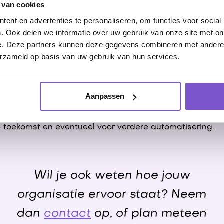
prioriteit aan. Per verbetering zorgt VionA dan voor ee
 van cookies
e gaan verbeteren, hoe, en wat de investering is die 
ent en advertenties te personaliseren, om functies voor social
in brokken op te knippen kunnen we al snel impact make
. Ook delen we informatie over uw gebruik van onze site met on
e. Deze partners kunnen deze gegevens combineren met andere i
A mij dan ook met mijn organisatoris
erzameld op basis van uw gebruik van hun services.
n het project neemt VionA ook de organisatorische issu
Medeoprichter Sam heeft jarenlange ervaring met proc
Aanpassen
 industrieën en is onder andere Lean Six Sigma Black Bel
et het verbeteren en standaardiseren van de processen
de toekomst en eventueel voor verdere automatisering.
Wil je ook weten hoe jouw
organisatie ervoor staat? Neem
dan
contact
op, of plan meteen