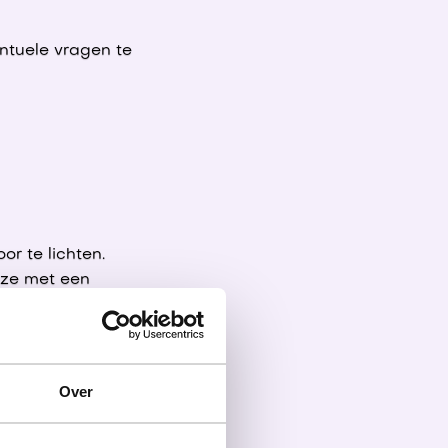
ntuele vragen te
or te lichten.
eze met een
Over
sscan plannen we
llen pakken en