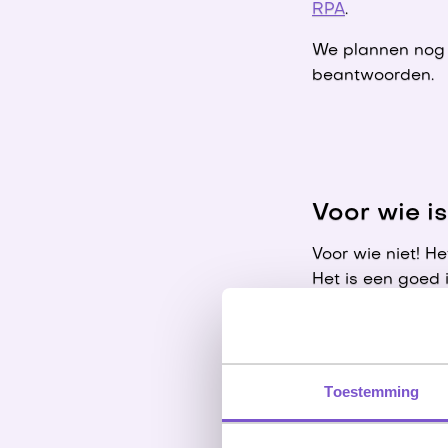
RPA
.
We plannen nog e
beantwoorden.
Voor wie i
Voor wie niet! He
Het is een goed 
frisse blik hierna
Er is verbe
Toestemming
Als je graag aan
een vervolg in 