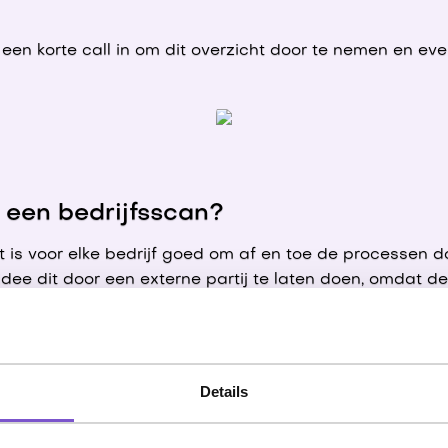
en korte call in om dit overzicht door te nemen en eve
s een bedrijfsscan?
t is voor elke bedrijf goed om af en toe de processen do
idee dit door een externe partij te laten doen, omdat d
ar kunnen kijken.
terpotentieel, en nu?
Details
 de slag wilt met het verbeterpotentieel uit de bedrijf
waarin we gaan bepalen welke verbeteringen we beet wi