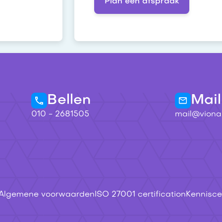
Plan een afspraak
Bellen
Mail
010 - 2681505
mail@viona.
Algemene voorwaarden
ISO 27001 certification
Kennisc