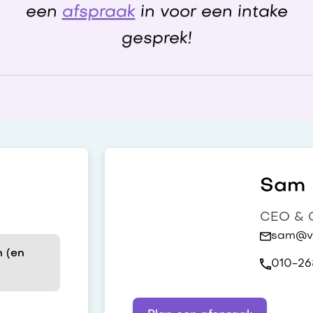
een
afspraak
in voor een intake
gesprek!
Sam h
CEO & C
sam@vi
 (en
010-26