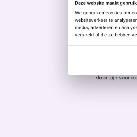
hangen hier een 
Deze website maakt gebruik
aanpak met wat w
We gebruiken cookies om cont
staat. Door het 
websiteverkeer te analyseren
media, adverteren en analys
Helpt Vion
verstrekt of die ze hebben v
Als onderdeel va
processen mee. 
in verschillende
kan je helpen m
klaar zijn voor 