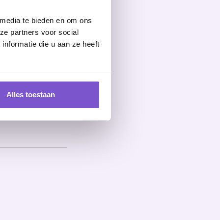
n plan van
hier tegenover
 media te bieden en om ons
n!
ze partners voor social
nformatie die u aan ze heeft
che issues?
es in de
esverbeteringen
Alles toestaan
t opgeleid. Hij
, zodat deze