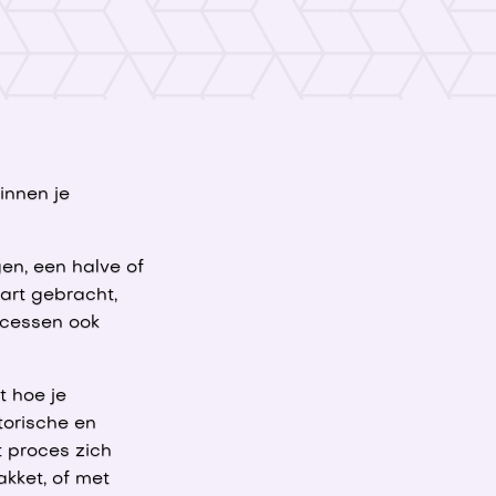
innen je
en, een halve of
aart gebracht,
ocessen ook
t hoe je
torische en
 proces zich
akket, of met