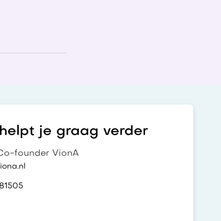
elpt je graag verder
o-founder VionA
ona.nl
81505