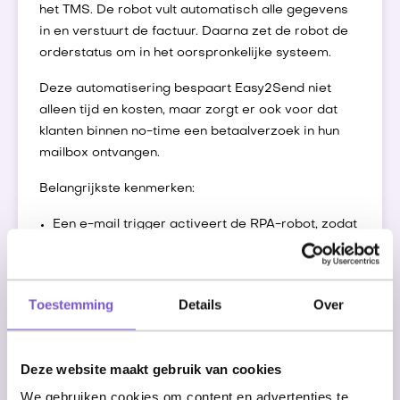
het TMS. De robot vult automatisch alle gegevens
in en verstuurt de factuur. Daarna zet de robot de
orderstatus om in het oorspronkelijke systeem.
Deze automatisering bespaart Easy2Send niet
alleen tijd en kosten, maar zorgt er ook voor dat
klanten binnen no-time een betaalverzoek in hun
mailbox ontvangen.
Belangrijkste kenmerken:
Een e-mail trigger activeert de RPA-robot, zodat
deze bij elke nieuwe order direct aan het werk
gaat
Een RPA-robot die gegevens ophaalt uit een
Toestemming
Details
Over
CRM systeem en vlekkeloos overzet naar het
TMS
Automatische facturering naar klanten
Deze website maakt gebruik van cookies
Controle van bedragen in beide systemen om
We gebruiken cookies om content en advertenties te
overeenstemming te garanderen