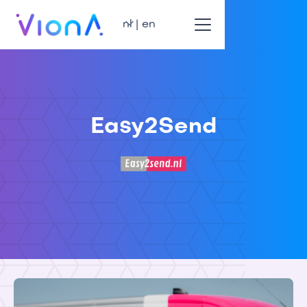
nl | en
Easy2Send