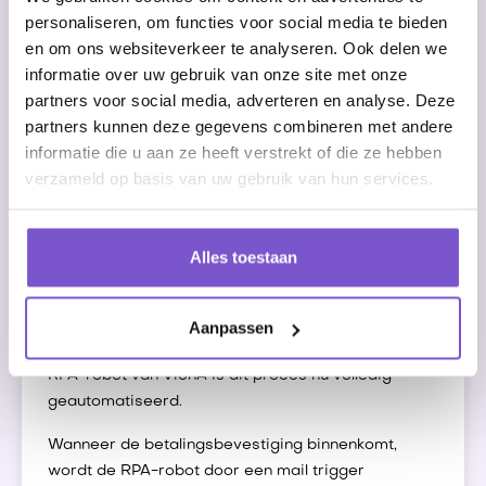
personaliseren, om functies voor social media te bieden
Automatische wijziging van de orderstatus na
en om ons websiteverkeer te analyseren. Ook delen we
voltooiing van alle stappen door de robot
informatie over uw gebruik van onze site met onze
partners voor social media, adverteren en analyse. Deze
partners kunnen deze gegevens combineren met andere
Betalingsstatus omzetten
informatie die u aan ze heeft verstrekt of die ze hebben
verzameld op basis van uw gebruik van hun services.
Nadat de klant de factuur heeft betaald, ontvangt
Easy2Send een betalingsbevestiging per e-mail.
Alles toestaan
Voorheen moest Easy2Send hun mailbox bijhouden
om te controleren welke klanten hadden betaald
om vervolgens de status handmatig naar 'factuur
Aanpassen
betaald' te wijzigen in hun systeem. Dankzij de
RPA-robot van VionA is dit proces nu volledig
geautomatiseerd.
Wanneer de betalingsbevestiging binnenkomt,
wordt de RPA-robot door een mail trigger