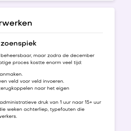
rwerken
eizoenspiek
og beheersbaar, maar zodra de december
tige proces kostte enorm veel tijd:
aanmaken.
en veld voor veld invoeren.
erugkoppelen naar het eigen
ministratieve druk van 1 uur naar 15+ uur
die weken achterliep, typefouten die
werkers.