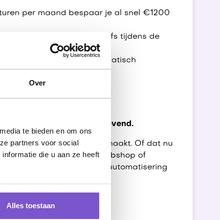
turen per maand bespaar je al snel €1200
e is altijd 100% actueel, zelfs tijdens de
en bedragen worden automatisch
Over
teressant?
k is automatiseren winstgevend.
 media te bieden en om ons
ze partners voor social
turen nu nog handmatig aanmaakt. Of dat nu
nformatie die u aan ze heeft
ratie, orders vanuit een webshop of
 velden overtypt, kan een automatisering
Alles toestaan
 omkijken?