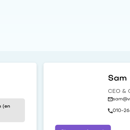
Sam h
CEO & C
sam@vi
 (en
010-26