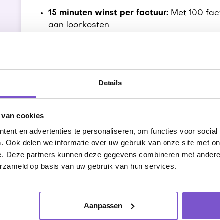
15 minuten winst per factuur:
Met 100 fac
aan loonkosten.
Nooit meer achterstanden:
De administrati
extreme decemberpiek.
Foutloze synchronisatie:
Factuurnummers 
bijgewerkt in de eigen SQL-database.
Details
Voor wie is automatiseren in
 van cookies
Vanaf 4 uur handmatig invoerwerk per wee
ent en advertenties te personaliseren, om functies voor social
. Ook delen we informatie over uw gebruik van onze site met on
Dat geldt ook voor elke organisatie die fac
e. Deze partners kunnen deze gegevens combineren met andere i
gaat om abonnementsfacturatie, projectfactu
erzameld op basis van uw gebruik van hun services.
productieomgeving - overal waar iemand nog
dat werk overnemen.
Aanpassen
Wil jij ook factureren zonder