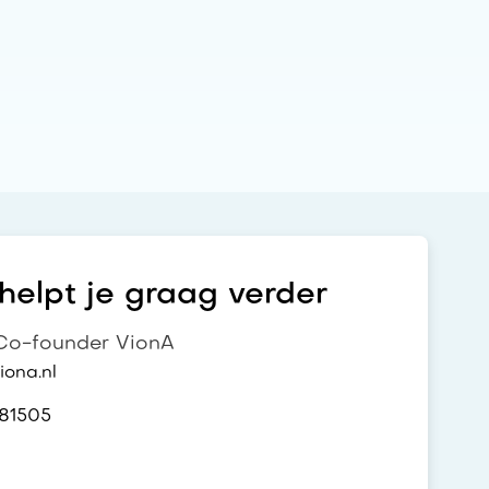
elpt je graag verder
o-founder VionA
ona.nl
81505