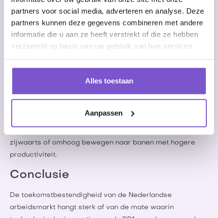
Ondersteuning van de 'Trein van Baantransities':
partners voor social media, adverteren en analyse. Deze
McKinsey verwacht dat het aantal mensen dat jaarlijks
partners kunnen deze gegevens combineren met andere
informatie die u aan ze heeft verstrekt of die ze hebben
omgeschoold moet worden met een factor 1,4 zal
verzameld op basis van uw gebruik van hun services.
toenemen. De vraag naar banen met een hogere
productiviteit zal in de toekomst aanzienlijk stijgen. RPA
maakt het mogelijk om bestaande werknemers om te
Alles toestaan
scholen en door te laten stromen naar meer gevorderde
functies. Dit bevordert de mobiliteit op de arbeidsmarkt
en helpt bij het invullen van vacatures die geavanceerde
Aanpassen
vaardigheden vereisen. McKinsey benadrukt het belang
van een 'trein van baantransities' waarin werknemers
zijwaarts of omhoog bewegen naar banen met hogere
productiviteit.
Conclusie
De toekomstbestendigheid van de Nederlandse
arbeidsmarkt hangt sterk af van de mate waarin