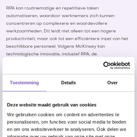
RPA kan routinematige en repetitieve taken
automatiseren, waardoor werknemers zich kunnen
concentreren op complexere en waardevollere
werkzaamheden. Dit leidt niet alleen tot een hogere
productiviteit, maar ook tot een efficiëntere inzet van het
beschikbare personeel. Volgens McKinsey kan
technologische innovatie, inclusief RPA, de
productiviteitsgroei in Nederland verviervoudigen van
0,4% naar 1,8% per jaar.
Verlichting van de Arbeidsmarkt Krapte:
Toestemming
Details
Over
RPA vermindert de afhankelijkheid van menselijk kapitaal
voor repetitieve taken, waardoor bedrijven efficiënter
Deze website maakt gebruik van cookies
kunnen opereren met minder personeel. Dit helpt om de
We gebruiken cookies om content en advertenties te
krapte op de arbeidsmarkt te verlichten en de druk op
personaliseren, om functies voor social media te bieden
werknemers te verminderen.
en om ons websiteverkeer te analyseren. Ook delen we
informatie over uw gebruik van onze site met onze