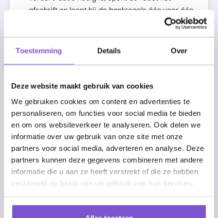
afschrift en loopt hij de bankregels één voor één
na.
Relaties herkennen: De robot probeert relaties te
matchen op basis van omschrijving, naam,
Toestemming
Details
Over
bankrekening of vaste patronen.
Facturen afletteren: De robot herkent
factuurnummers en probeert betalingen
Deze website maakt gebruik van cookies
automatisch te koppelen aan openstaande
We gebruiken cookies om content en advertenties te
facturen.
personaliseren, om functies voor social media te bieden
Verzamelbetalingen verwerken: Bij betalingen
en om ons websiteverkeer te analyseren. Ook delen we
voor meerdere facturen probeert de robot de
informatie over uw gebruik van onze site met onze
juiste facturen te selecteren en samen af te
partners voor social media, adverteren en analyse. Deze
letteren.
partners kunnen deze gegevens combineren met andere
Intercompany en salarislogica toepassen:
informatie die u aan ze heeft verstrekt of die ze hebben
Wanneer een regel onder een vaste
verzameld op basis van uw gebruik van hun services.
boekingslogica valt, boekt de robot deze op
basis van de juiste rekeningcode.
Uitzonderingen vastleggen: Wanneer de robot