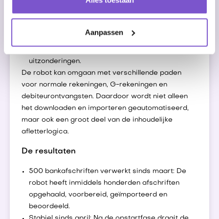
Alles toestaan
vermoedt dat een betaling niet veilig
automatisch verwerkt kan worden, wordt dit
vastgelegd.
Aanpassen
Eindmail sturen: IFC ontvangt na afloop een
overzicht van de verwerking en eventuele
uitzonderingen.
De robot kan omgaan met verschillende paden
voor normale rekeningen, G-rekeningen en
debiteurontvangsten. Daardoor wordt niet alleen
het downloaden en importeren geautomatiseerd,
maar ook een groot deel van de inhoudelijke
afletterlogica.
De resultaten
500 bankafschriften verwerkt sinds maart: De
robot heeft inmiddels honderden afschriften
opgehaald, voorbereid, geïmporteerd en
beoordeeld.
Stabiel sinds april: Na de opstartfase draait de