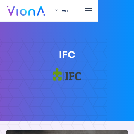
nl | en
IFC