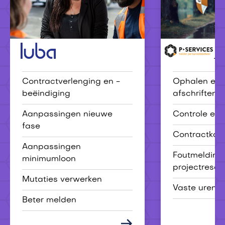
Luba
P-services
Contractverlenging en -
Ophalen en 
beëindiging
afschriften
Aanpassingen nieuwe
Controle eer
fase
Contractkaa
Aanpassingen
Foutmelding
minimumloon
projectresou
Mutaties verwerken
Vaste uren 
Beter melden