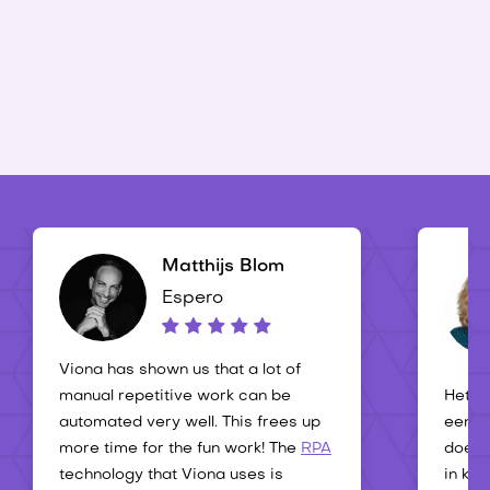
Betere resultaten
Meer slagkracht
Matthijs Blom
Espero
Viona has shown us that a lot of
manual repetitive work can be
Het s
automated very well. This frees up
eenbeh
more time for the fun work! The
RPA
doen 
technology that Viona uses is
in kaa