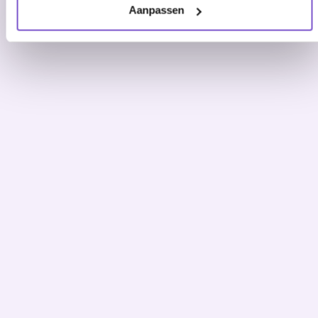
Aanpassen
Analyse
– Samen brengen we in kaart
welke processen geschikt zijn voor AI
Agents en waar de grootste winst ligt.