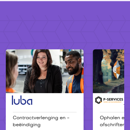
Luba
P-services
Contractverlenging en -
Ophalen en 
beëindiging
afschriften