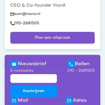
CEO & Co-founder VionA
sam@viona.nl
010-2681505
Plan een afspraak
Nieuwsbrief
Bellen
E-mailadres
010 - 2681505
Mail
Adres