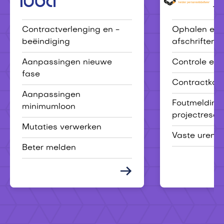
Luba
P-services
Contractverlenging en -
Ophalen en 
beëindiging
afschriften
Aanpassingen nieuwe
Controle eer
fase
Contractkaa
Aanpassingen
Foutmelding
minimumloon
projectresou
Mutaties verwerken
Vaste uren 
Beter melden