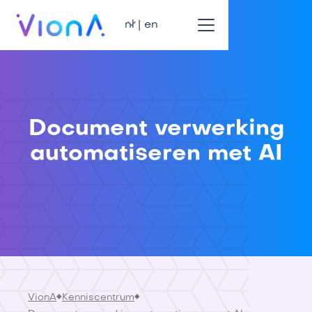
nl | en
Document verwerking
automatiseren met AI
VionA
Kenniscentrum