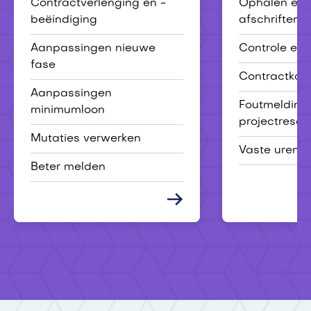
Contractverlenging en -
Ophalen en 
beëindiging
afschriften
Aanpassingen nieuwe
Controle eer
fase
Contractkaa
Aanpassingen
Foutmelding
minimumloon
projectresou
Mutaties verwerken
Vaste uren 
Beter melden