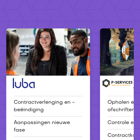
Luba
P-services
Contractverlenging en -
Ophalen en 
beëindiging
afschriften
Aanpassingen nieuwe
Controle eer
fase
Contractkaa