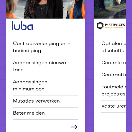
Luba
P-services
Contractverlenging en -
Ophalen en 
beëindiging
afschriften
Aanpassingen nieuwe
Controle eer
fase
Contractkaa
Aanpassingen
Foutmelding
minimumloon
projectresou
Mutaties verwerken
Vaste uren 
Beter melden